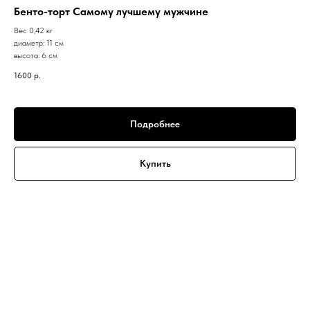
Бенто-торт Самому лучшему мужчине
Вес 0,42 кг
диаметр: 11 см
высота: 6 см
1600
р.
Подробнее
Купить