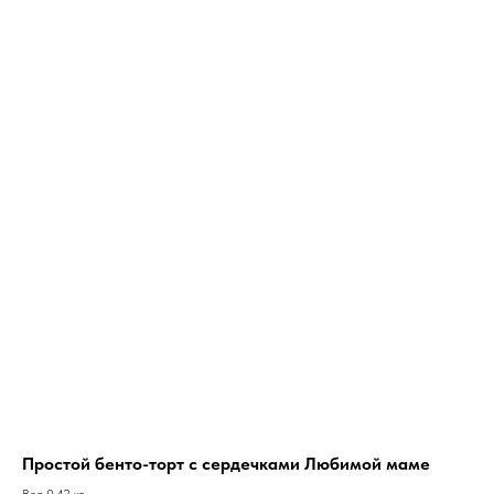
Простой бенто-торт с сердечками Любимой маме