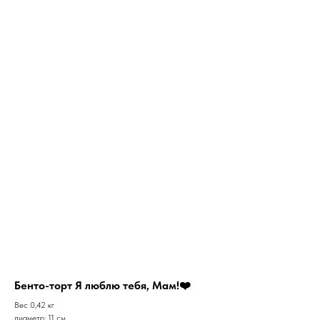
Бенто-торт Я люблю тебя, Мам!❤️
Вес 0,42 кг
диаметр: 11 см