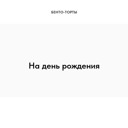
БЕНТО-ТОРТЫ
На день рождения