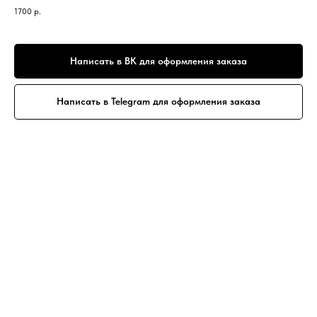
1700
р.
Написать в ВК для оформления заказа
Написать в Telegram для оформления заказа