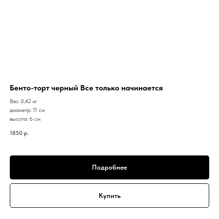
Бенто-торт черный Все только начинается
Вес 0,42 кг
диаметр: 11 см
высота: 6 см
1850
р.
Подробнее
Купить