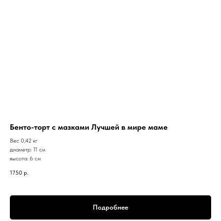
Бенто-торт с мазками Лучшей в мире маме
Вес 0,42 кг
диаметр: 11 см
высота: 6 см
1750
р.
Подробнее