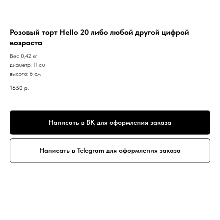
Розовый торт Hello 20 либо любой другой цифрой
возраста
Вес 0,42 кг
диаметр: 11 см
высота: 6 см
1650
р.
Написать в ВК для оформления заказа
Написать в Telegram для оформления заказа