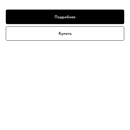
Подробнее
Купить