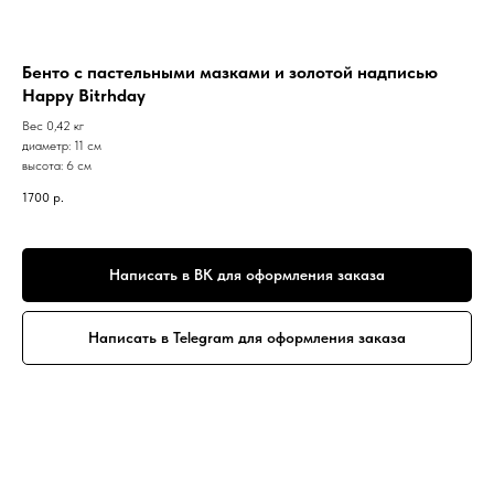
Бенто с пастельными мазками и золотой надписью
Happy Bitrhday
Вес 0,42 кг
диаметр: 11 см
высота: 6 см
1700
р.
Написать в ВК для оформления заказа
Написать в Telegram для оформления заказа